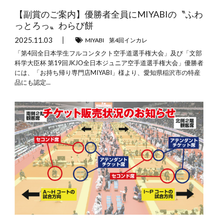
【副賞のご案内】優勝者全員にMIYABIの〝ふわ
っとろっ〟わらび餅
2025.11.03
MIYABI
第4回インカレ
「第4回全日本学生フルコンタクト空手道選手権大会」及び「文部
科学大臣杯 第19回JKJO全日本ジュニア空手道選手権大会」優勝者
には、「お持ち帰り専門店MIYABI」様より、愛知県稲沢市の特産
品にも認定...