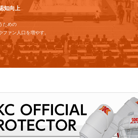
認知向上
うための
やファン人口を増やす。