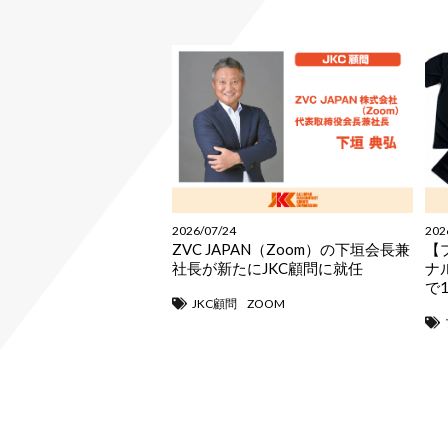
2026/07/24
202
ZVC JAPAN（Zoom）の下垣会長兼
【
社長が新たにJKC顧問に就任
ナ
で
JKC顧問
ZOOM