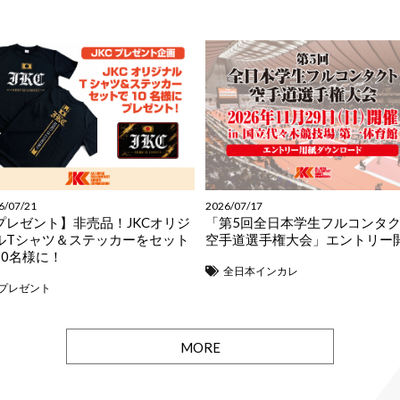
6/07/21
2026/07/17
プレゼント】非売品！JKCオリジ
「第5回全日本学生フルコンタ
ルTシャツ＆ステッカーをセット
空手道選手権大会」エントリー
10名様に！
全日本インカレ
プレゼント
MORE