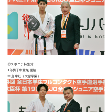
◎スポニチ特別賞
1部男子中量級 優勝
中山 拳杜（大原学園）