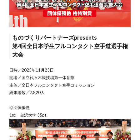
ものづくりパートナーズpresents
第4回全日本学生フルコンタクト空手道選手権
大会
日時／2025年11月23日
開場／国立代々木競技場第一体育館
主催／全日本フルコンタクト空手コミッション
総来場数／7,820人
◎団体優勝
1位 金沢大学 35pt