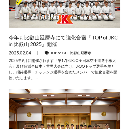
今年も比叡山延暦寺にて強化合宿「TOP of JKC
in 比叡山 2025」開催
2025.02.04
TOP of JKC
比叡山延暦寺
2025年9月に開催されます「第17回JKJO全日本空手道選手権大
会」及び各派全日本・世界大会に向け、JKJOトップ選手を主と
し、招待選手・チャレンジ選手を含めたメンバーで強化合宿を開
催いたします。 ...