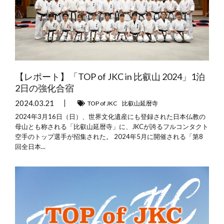
【レポート】「TOP of JKC in 比叡山 2024」1泊
2日の強化合宿
2024.03.21
TOP of JKC
比叡山延暦寺
2024年3月16日（日）、世界文化遺産にも登録された日本仏教の
母山とも称される「比叡山延暦寺」に、JKCが誇るフルコンタクト
空手のトップ選手が招集された。 2024年5月に開催される「第8
回全日本...