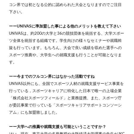
コン界では初となる公的に認められた大会となりますのでご注目
下さい。
ーーUNIVASに準加盟した事による他のメリットを教えて下さい
UNIVASは、約200の大学と36の競技団体を統括する、大学スポー
ツ全体を統括する組織です。学生向けの様々なセミナーや就職斡
旋も行っています。もちろん、大会で良い成績を収めた選手への
スポーツ推薦や、大学生への就職支援も行うことが可能となりま
す。
ーー今までのフルコン界にはなかった活動ですね
UNIVAS以外にも、全国でスポーツ人材の就職支援サービス事業を
行っている，スポーツキャリアに特化した日本で唯一の上場企業
「株式会社スポーツフィールド」と業務提携、また、スポーツ庁
が委託事業で行っている「スポーツキャリアサポートコンソーシ
アム」にも加盟致しました。
ーー大学への推薦や就職支援も可能ということですか？
はい、現在、東京大学の名誉教授や大阪経済大学理事の先生がJKC