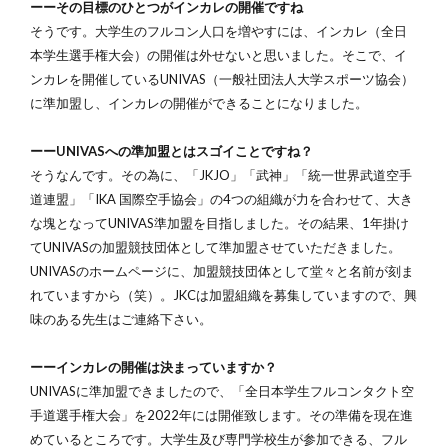
ーーその目標のひとつがインカレの開催ですね
そうです。大学生のフルコン人口を増やすには、インカレ（全日
本学生選手権大会）の開催は外せないと思いました。そこで、イ
ンカレを開催しているUNIVAS（一般社団法人大学スポーツ協会）
に準加盟し、インカレの開催ができることになりました。
ーーUNIVASへの準加盟とはスゴイことですね？
そうなんです。その為に、「JKJO」「武神」「統一世界武道空手
道連盟」「IKA 国際空手協会」の4つの組織が力を合わせて、大き
な塊となってUNIVAS準加盟を目指しました。その結果、1年掛け
てUNIVASの加盟競技団体として準加盟させていただきました。
UNIVASのホームページに、加盟競技団体として堂々と名前が刻ま
れていますから（笑）。JKCは加盟組織を募集していますので、興
味のある先生はご連絡下さい。
ーーインカレの開催は決まっていますか？
UNIVASに準加盟できましたので、「全日本学生フルコンタクト空
手道選手権大会」を2022年には開催致します。その準備を現在進
めているところです。大学生及び専門学校生が参加できる、フル