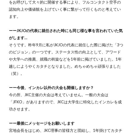
をお呼びして大々的に開催する事により、フルコンタクト空手の
認知向上や価値観を上げていく事に繋がって行くものと考えてい
ます。
ーーJKJOの代表に就任された時にも同じ様な事を言われていた気
がします…
そうです。昨年9月に私がJKJOの代表に就任した際に掲げた「3つ
のビジョン」の一つです。ステータス性の向上として、アワード
や大学への推薦、就職の斡旋などを1年前に掲げていました。1年
越しにようやくカタチとなりました。めちゃめちゃ頑張りました
（笑）。
ーー今後、インカレ以外の大会も開催しますか？
今の所、JKC主催の大会は考えていません。一般の大会は
「JFKO」がありますので、JKCは大学生に特化したインカレを成
功させます。
ーー最後にメッセージをお願いします
宮地会長をはじめ、JKC理事の皆様方と団結し、1年掛けてカタチ