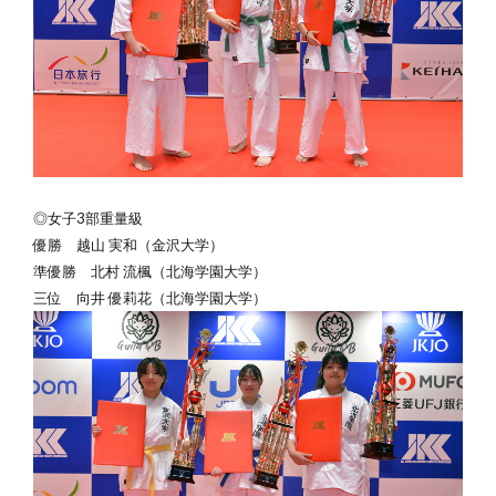
◎女子3部重量級
優勝
越山 実和（金沢大学）
準優勝
北村
流楓
（北海学園大学）
三位
向井
優莉花
（北海学園大学）