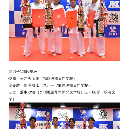
◎男子1部軽量級
優勝
三井所 太陽（福岡医療専門学校）
準優勝 髙澤 登太（スポーツ健康医療専門学校）
三位 瓜生 夕貴（九州職業能力開発大学校）三ヶ嶋 開（明海大
学）