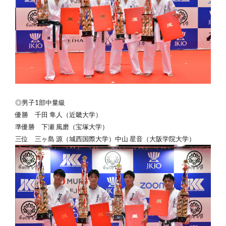
◎男子1部中量級
優勝
千田 隼人（近畿大学）
準優勝 下瀬 風磨（宝塚大学）
三位 三ヶ島 源（城西国際大学）中山 星音（大阪学院大学）