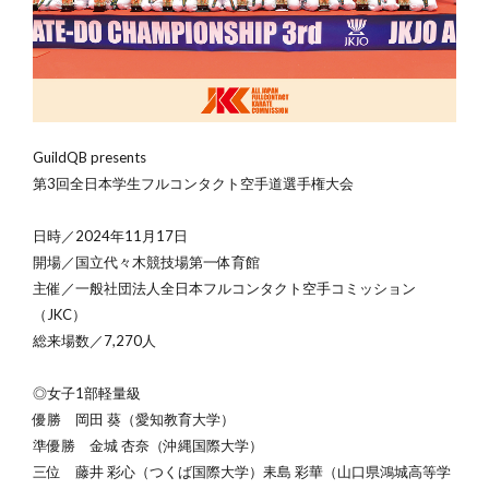
GuildQB presents
第
3
回全日本学生フルコンタクト空手道選手権大会
日時／
2024
年
11
月
17
日
開場／国立代々木競技場第一体育館
主催／一般社団法人全日本フルコンタクト空手コミッション
（JKC）
総来場数／7,270人
◎女子1部軽量級
優勝
岡田 葵（愛知教育大学）
準優勝 金城 杏奈（沖縄国際大学）
三位 藤井 彩心（つくば国際大学）耒島 彩華（
山口県鴻城高等学