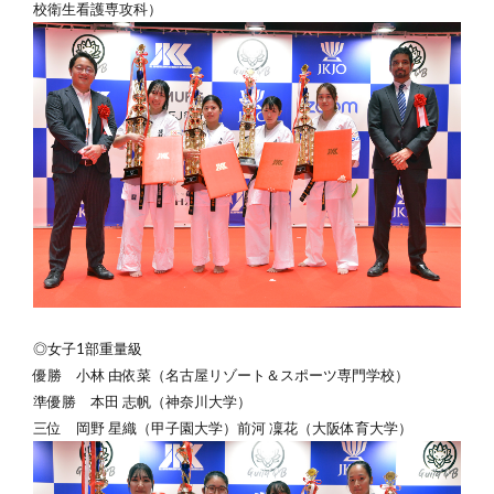
校衛生看護専攻科
）
◎女子1部重量級
優勝
小林 由依菜（名古屋リゾート＆スポーツ専門学校）
準優勝 本田 志帆（神奈川大学）
三位 岡野 星織（甲子園大学）前河 凜花（大阪体育大学）