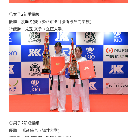
◎女子2部重量級
優勝
濱﨑
桃愛（
姫路市医師会看護専門学校
）
準優勝 児玉 來子（立正大学）
◎男子2部軽量級
優勝
川瀬 統也（福井大学）