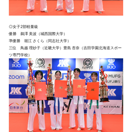
◎女子2部軽量級
優勝
鵜澤 美波（城西国際大学）
準優勝 堀江 さくら（同志社大学）
三位 鳥越 理紗子（近畿大学）豊島 杏奈（
吉田学園北海道スポー
ツ専門学校
）