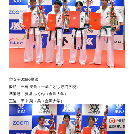
◎女子3部軽量級
優勝
三橋 美蕾（千葉こども専門学校）
準優勝 廣里 ふくね（金沢大学）
三位 田中 菜々美（金沢大学）